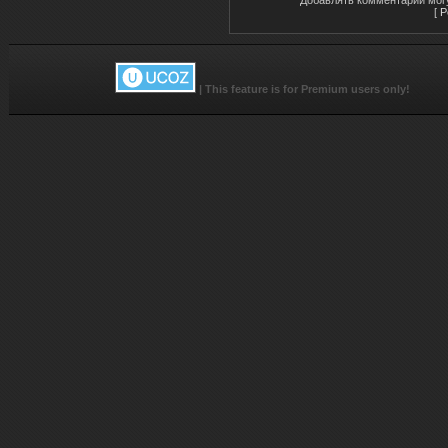
[
Р
|
This feature is for Premium users only!