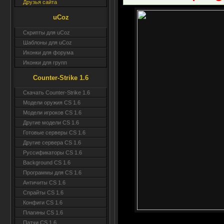
Друзья сайта
uCoz
Скрипты для uCoz
Шаблоны для uCoz
Иконки для форума
Иконки для групп
Counter-Strike 1.6
Скачать Counter-Strike 1.6
Модели оружия CS 1.6
Модели игроков CS 1.6
Другие модели CS 1.6
Готовые серверы CS 1.6
Другие сервера CS 1.6
Руссификаторы CS 1.6
Background CS 1.6
Программы для CS 1.6
Античиты CS 1.6
Спрайты CS 1.6
Конфиги CS 1.6
Плагины CS 1.6
Патчи CS 1.6