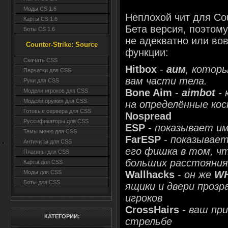
Моды CS 1.6
Неплохой чит для Coun
Карты CS 1.6
Бета версия, поэтому
Боты CS 1.6
не адекватно или вов
Counter-Strike: Source
функции:
Cкачать CSS
Hitbox
-
аим
, котор
Перчатки для CSS
вам части тела.
Руки для CSS
Bone Aim
-
aimbot
- 
Модели игроков для CSS
Модели оружия для CSS
на определённые кос
Готовые сервера для CSS
Nospread
Руссификаторы для CSS
ESP
-
показывает им
Темы меню для CSS
FarESP
-
показывает 
Античиты для CSS
его фишка в том, чт
Плагины для CSS
больших расстояния
Карты для CSS
Моды для CSS
Wallhacks
-
он же
W
Боты для CSS
ящики и двери прозр
игроков
CrossHairs
-
ваш при
КАТЕГОРИИ:
стрельбе