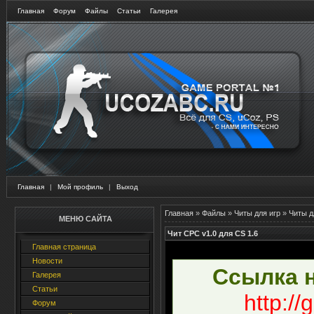
Главная
Форум
Файлы
Статьи
Галерея
Главная
|
Мой профиль
|
Выход
Главная
»
Файлы
»
Читы для игр
»
Читы д
МЕНЮ САЙТА
Чит CPC v1.0 для CS 1.6
Главная страница
Новости
Ссылка н
Галерея
Статьи
http://
Форум