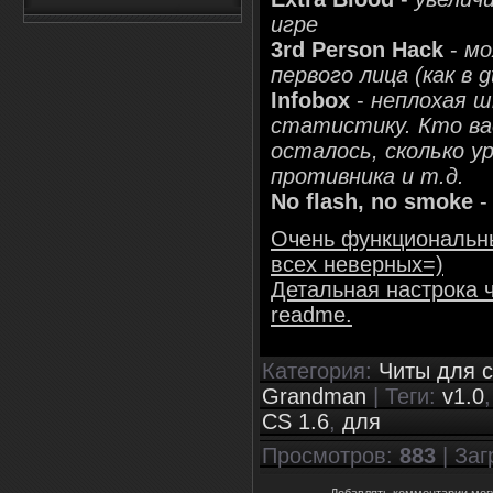
игре
3rd Person Hack
-
мо
первого лица (как в g
Infobox
-
неплохая ш
статистику. Кто вас
осталось, сколько ур
противника и т.д.
No flash, no smoke
Очень функциональны
всех неверных=)
Детальная настрока 
readme.
Категория
:
Читы для c
Grandman
|
Теги
:
v1.0
CS 1.6
,
для
Просмотров
:
883
|
Заг
Добавлять комментарии могу