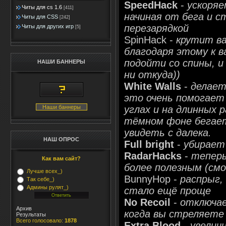
SpeedHack
-
ускоряе
Читы для cs 1.6
[411]
начиная от бега и с
Читы для CSS
[242]
перезарядкой
Читы для других игр
[5]
SpinHack -
крутит ва
благодаря этому к 
подойти со спины, 
НАШИ БАННЕРЫ
ни откуда))
White Walls
-
делает
это очень помогает
Наши баннеры
углах и на длинных 
тёмном фоне бегает
увидеть с далека.
НАШ ОПРОС
Full bright
-
убирает
RadarHacks
-
теперь
Как вам сайт?
более полезным (см
Лучше всех_)
BunnyHop -
распрыг,
Так себе_)
Админы рулят_)
стало ещё проще
No Recoil
-
отключае
Архив
когда вы стреляете
Результаты
Всего голосовало:
1878
Extra Blood
-
увелич