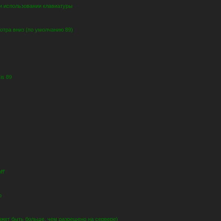
и использовании клавиатуры
отра вниз (по умолчанию 89)
is 89
ff'
p
может быть больше, чем разрешено на сервере)