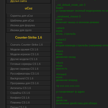
Друзья сайта
_vid_default_mode_win 3
видео
uCoz
устанавливает оконный видеорежим по у
Скрипты для uCoz
_windowed_mouse 0
игрок
Шаблоны для uCoz
включает мышь в оконном режиме
Иконки для форума
+attack
Иконки для групп
игрок
огонь, стрельба
Counter-Strike 1.6
+attack2
игрок
Скачать Counter-Strike 1.6
вторая команда стрельбы (например опти
Модели оружия CS 1.6
+back
игрок
Модели игроков CS 1.6
движение назад
Другие модели CS 1.6
+duck
Готовые серверы CS 1.6
игрок
присесть
Другие сервера CS 1.6
Руссификаторы CS 1.6
+forward
игрок
Background CS 1.6
движение вперед
Программы для CS 1.6
+ip xxx.xxx.xxx.xxx
Античиты CS 1.6
устанавливает ip адрес
Спрайты CS 1.6
+jlook
Конфиги CS 1.6
джойстик
Плагины CS 1.6
включение джойстика для обзора
Патчи CS 1.6