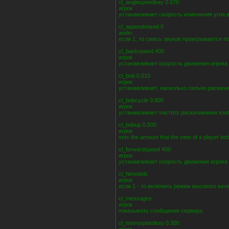
cl_anglespeedkey 0.670
игрок
устанавливает скорость изменения угла в
cl_appendmixed 0
audio
если 1, то смесь звуков проигрывается п
cl_backspeed 400
игрок
устанавливает скорость движения игрока
cl_bob 0.010
игрок
устанавливает, насколько сильно раскачи
cl_bobcycle 0.800
игрок
устанавливает частоту раскачивания изоб
cl_bobup 0.500
игрок
sets the amount that the view of a player bo
cl_forwardspeed 400
игрок
устанавливает скорость движения игрока
cl_himodels
игрок
если 1 - то включить режим высокого каче
cl_messages
игрок
показывать сообщения сервера
cl_movespeedkey 0.300