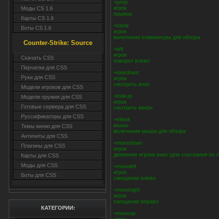
+jump
игрок
Моды CS 1.6
прыжок
Карты CS 1.6
+klook
Боты CS 1.6
игрок
включение клавиатуры для обзора
Counter-Strike: Source
+left
игрок
Cкачать CSS
поворот влево
Перчатки для CSS
+lookdown
Руки для CSS
игрок
смотреть вниз
Модели игроков для CSS
+lookup
Модели оружия для CSS
игрок
Готовые сервера для CSS
смотреть вверх
Руссификаторы для CSS
+mlook
мышь
Темы меню для CSS
включения мыши для обзора
Античиты для CSS
+movedown
Плагины для CSS
игрок
движение игрока вниз (для спускания по 
Карты для CSS
Моды для CSS
+moveleft
игрок
Боты для CSS
смещение влево
+moveright
игрок
смещение вправо
КАТЕГОРИИ:
+moveup