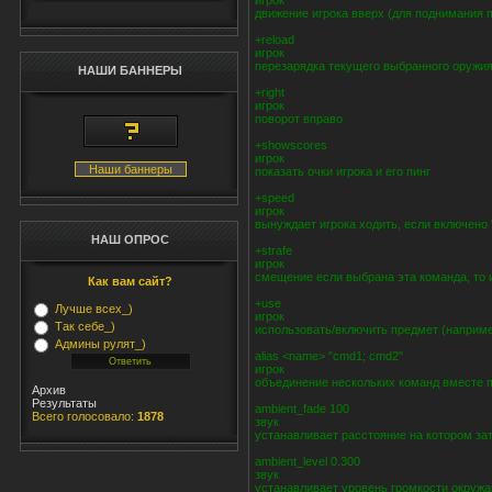
игрок
движение игрока вверх (для поднимания 
+reload
игрок
перезарядка текущего выбранного оружи
НАШИ БАННЕРЫ
+right
игрок
поворот вправо
+showscores
игрок
Наши баннеры
показать очки игрока и его пинг
+speed
игрок
вынуждает игрока ходить, если включено '
НАШ ОПРОС
+strafe
игрок
смещение если выбрана эта команда, то
Как вам сайт?
+use
Лучше всех_)
игрок
Так себе_)
использовать/включить предмет (например
Админы рулят_)
alias <name> "cmd1; cmd2"
игрок
объединение нескольких команд вместе 
Архив
Результаты
ambient_fade 100
Всего голосовало:
1878
звук
устанавливает расстояние на котором з
ambient_level 0.300
звук
устанавливает уровень громкости окруж