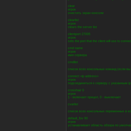
clear
игрок
очистить экран консоли
clearlist
игрок
clears the server list
clientport 27005
игрок
sets the port that the client will use to conne
cmd name
игрок
имя сервера
cmdlist
список всех консольных команд (если вы н
connect <ip address>
игрок
подсоединиться к серверу с указанным i
crosshair 0
игрок
1 - включает прицел, 0 - выключает
cvarlist
список всех консольных переменных в конс
default_fov 90
игрок
устанавливает область обзора по умолча