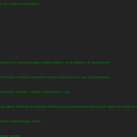
по лестнице, всплывания)
я
always run' или вынуждает игрока бегать, если 'always run'-выключено
 используя клавиши поворотов можно смещаться в этих направлениях
 кнопку, пулемет, камеру наблюдения, и др.
под одним алиасом (условным именем) для выполнения нескольких задач по нажатию 
атухают окружающие звуки
ающих звуков