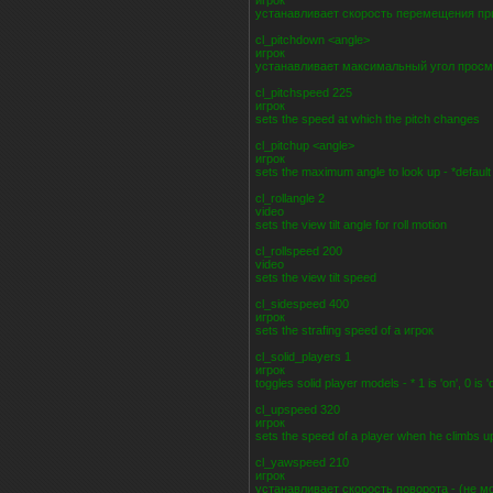
игрок
устанавливает скорость перемещения пр
cl_pitchdown <angle>
игрок
устанавливает максимальный угол просм
cl_pitchspeed 225
игрок
sets the speed at which the pitch changes
cl_pitchup <angle>
игрок
sets the maximum angle to look up - *default 
cl_rollangle 2
video
sets the view tilt angle for roll motion
cl_rollspeed 200
video
sets the view tilt speed
cl_sidespeed 400
игрок
sets the strafing speed of a игрок
cl_solid_players 1
игрок
toggles solid player models - * 1 is 'on', 0 is 'o
cl_upspeed 320
игрок
sets the speed of a player when he climbs u
cl_yawspeed 210
игрок
устанавливает скорость поворота - (не 