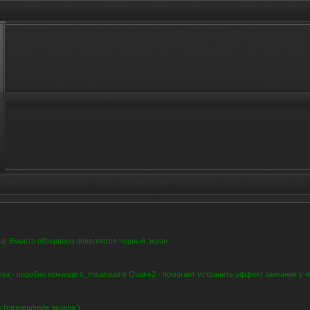
ва! Вместо обзервера появляется черный экран.
ука - подобно команде s_mixahead в Quake2 - помогает устранить эффект заикания у 
 (разрешение экрана )