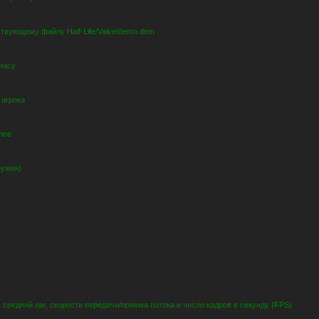
ствующему файлу Half-Life/Valve/demo.dem
иасу
 игрока
лее
ружия)
средний лаг, скорости передачи/приема потока и число кадров в секунду (FPS)