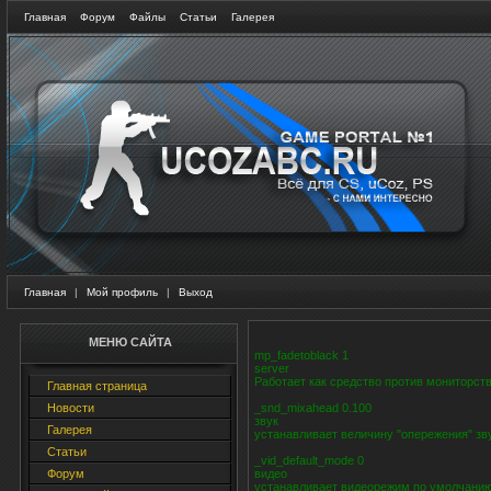
Главная
Форум
Файлы
Статьи
Галерея
Главная
|
Мой профиль
|
Выход
МЕНЮ САЙТА
mp_fadetoblack 1
server
Работает как средство против мониторст
Главная страница
Новости
_snd_mixahead 0.100
звук
Галерея
устанавливает величину "опережения" зв
Статьи
_vid_default_mode 0
Форум
видео
устанавливает видеорежим по умолчанию