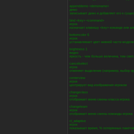
appenddemo <demoname>
демо
записывает демо и добавляет его к суще
bind <key> <command>
игрок
назначает клавишу <key> команде или ал
bottomcolor 6
игрок
устанавливает цвет нижней части модели
brightness 1
видео
яркость - чем больше величина, тем свет
cancelselect
игрок
отменяет выделение (например, выбор о
centerview
игрок
центрирует вид изображения игроком
changeclass
игрок
отображает меню смены класса игрока
changeteam
игрок
отображает меню смены команды игрока
cl_adaptive
игрок
показывает время, % потерянных пакетов 