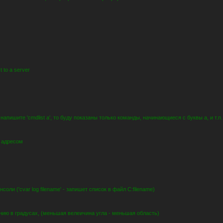
ct to a server
апишите 'cmdlist a', то буду показаны только команды, начинающиеся с буквы a, и т.п.,
p адресом
оли ('cvar log filename' - запишет список в файл C:filename)
нию в градусах, (меньшая велеичина угла - меньшая область)